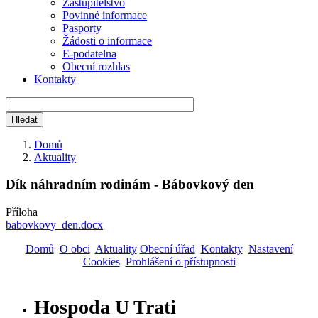
Zastupitelstvo
Povinné informace
Pasporty
Žádosti o informace
E-podatelna
Obecní rozhlas
Kontakty
Domů
Aktuality
Drobečková
navigace
Dík náhradním rodinám - Bábovkový den
Příloha
babovkovy_den.docx
Domů
O obci
Aktuality
Obecní úřad
Kontakty
Nastavení
Cookies
Prohlášení o přístupnosti
Hospoda U Trati