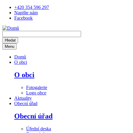
Přejít
+420 354 596 297
k
Napište nám
hlavnímu
Facebook
obsahu
Menu
Main
Domů
navigation
O obci
O obci
Fotogalerie
Logo obce
Aktuality
Obecní úřad
Obecní úřad
Úřední deska