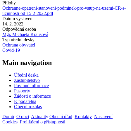
Přílohy
Ochranne-opatreni-stanoveni-podminek-pro-vstup-na-uzemi-CR-s-
ucinnosti-od-15-2-2022.pdf
Datum vystavení
14. 2. 2022
Odpovědná osoba
Mgr. Michaela Krausová
Typ úřední desky
Ochrana obyvatel
Covid-19
Main navigation
Úřední deska
Zastupitelstvo
Povinné informace
Pasporty
Žádosti o informace
E-podatelna
Obecní rozhlas
Domů
O obci
Aktuality
Obecní úřad
Kontakty
Nastavení
Cookies
Prohlášení o přístupnosti