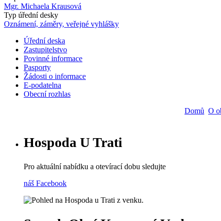
Mgr. Michaela Krausová
Typ úřední desky
Oznámení, záměry, veřejné vyhlášky
Úřední deska
Zastupitelstvo
Main
Povinné informace
navigation
Pasporty
Žádosti o informace
E-podatelna
Obecní rozhlas
Domů
O o
Hospoda U Trati
Pro aktuální nabídku a otevírací dobu sledujte
náš Facebook