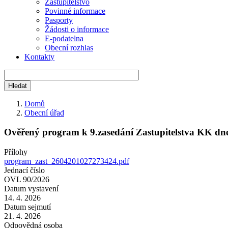
Zastupitelstvo
Povinné informace
Pasporty
Žádosti o informace
E-podatelna
Obecní rozhlas
Kontakty
Domů
Obecní úřad
Drobečková
navigace
Ověřený program k 9.zasedání Zastupitelstva KK dn
Přílohy
program_zast_2604201027273424.pdf
Jednací číslo
OVL 90/2026
Datum vystavení
14. 4. 2026
Datum sejmutí
21. 4. 2026
Odpovědná osoba