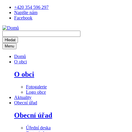
Přejít
+420 354 596 297
k
Napište nám
hlavnímu
Facebook
obsahu
Menu
Main
Domů
navigation
O obci
O obci
Fotogalerie
Logo obce
Aktuality
Obecní úřad
Obecní úřad
Úřední deska