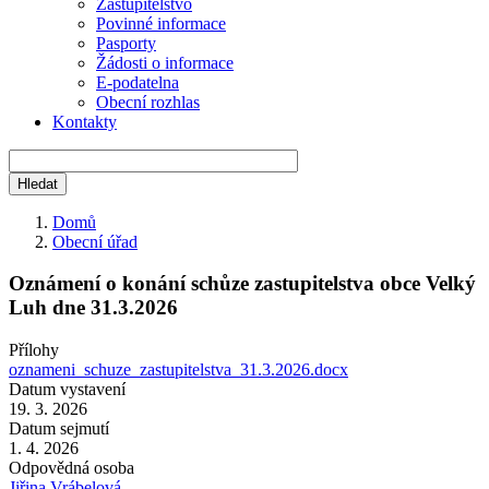
Zastupitelstvo
Povinné informace
Pasporty
Žádosti o informace
E-podatelna
Obecní rozhlas
Kontakty
Domů
Obecní úřad
Drobečková
navigace
Oznámení o konání schůze zastupitelstva obce Velký
Luh dne 31.3.2026
Přílohy
oznameni_schuze_zastupitelstva_31.3.2026.docx
Datum vystavení
19. 3. 2026
Datum sejmutí
1. 4. 2026
Odpovědná osoba
Jiřina Vrábelová