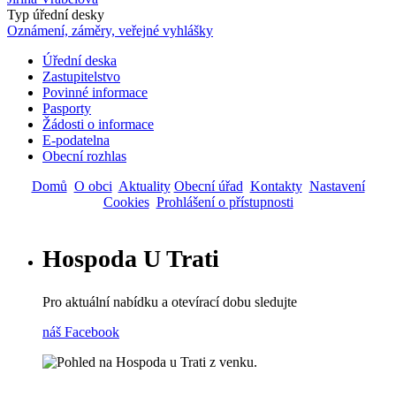
Typ úřední desky
Oznámení, záměry, veřejné vyhlášky
Úřední deska
Zastupitelstvo
Main
Povinné informace
navigation
Pasporty
Žádosti o informace
E-podatelna
Obecní rozhlas
Domů
O obci
Aktuality
Obecní úřad
Kontakty
Nastavení
Cookies
Prohlášení o přístupnosti
Hospoda U Trati
Pro aktuální nabídku a otevírací dobu sledujte
náš Facebook