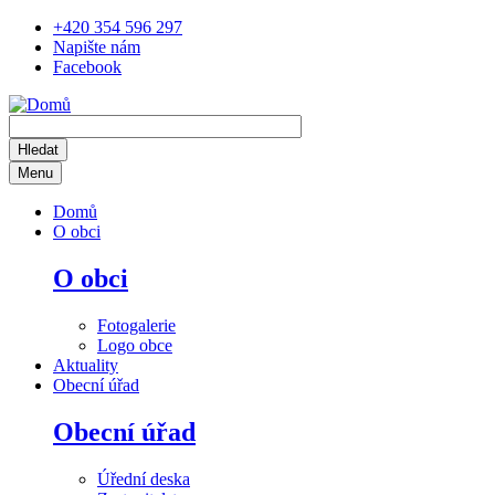
Přejít
+420 354 596 297
k
Napište nám
hlavnímu
Facebook
obsahu
Menu
Main
Domů
navigation
O obci
O obci
Fotogalerie
Logo obce
Aktuality
Obecní úřad
Obecní úřad
Úřední deska