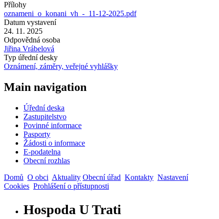
Přílohy
oznameni_o_konani_vh_-_11-12-2025.pdf
Datum vystavení
24. 11. 2025
Odpovědná osoba
Jiřina Vrábelová
Typ úřední desky
Oznámení, záměry, veřejné vyhlášky
Main navigation
Úřední deska
Zastupitelstvo
Povinné informace
Pasporty
Žádosti o informace
E-podatelna
Obecní rozhlas
Domů
O obci
Aktuality
Obecní úřad
Kontakty
Nastavení
Cookies
Prohlášení o přístupnosti
Hospoda U Trati