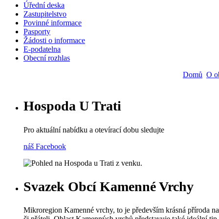
Úřední deska
Zastupitelstvo
Main
Povinné informace
navigation
Pasporty
Žádosti o informace
E-podatelna
Obecní rozhlas
Domů
O o
Hospoda U Trati
Pro aktuální nabídku a otevírací dobu sledujte
náš Facebook
Svazek Obcí Kamenné Vrchy
Mikroregion Kamenné vrchy, to je především krásná příroda na 
či přáteli. Oblast Kamenných vrchů představuje také ideální tip 