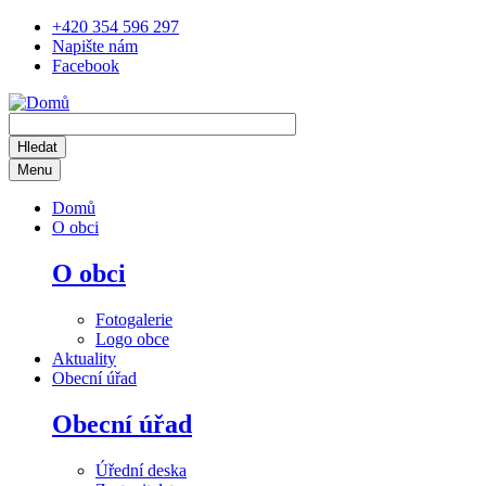
Přejít
+420 354 596 297
k
Napište nám
hlavnímu
Facebook
obsahu
Menu
Main
Domů
navigation
O obci
O obci
Fotogalerie
Logo obce
Aktuality
Obecní úřad
Obecní úřad
Úřední deska