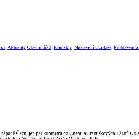
bci
Aktuality
Obecní úřad
Kontakty
Nastavení Cookies
Prohlášení o 
západě Čech, jen pár kilometrů od Chebu a Františkových Lázní. Oblast 
na školní výlet. Velký Luh leží téměř v jeho středu.