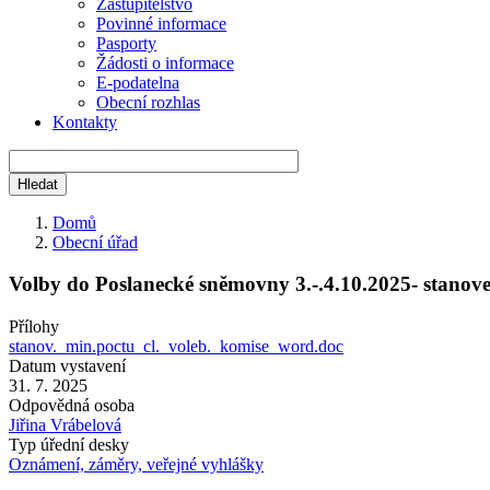
Zastupitelstvo
Povinné informace
Pasporty
Žádosti o informace
E-podatelna
Obecní rozhlas
Kontakty
Domů
Obecní úřad
Drobečková
navigace
Volby do Poslanecké sněmovny 3.-.4.10.2025- stanov
Přílohy
stanov._min.poctu_cl._voleb._komise_word.doc
Datum vystavení
31. 7. 2025
Odpovědná osoba
Jiřina Vrábelová
Typ úřední desky
Oznámení, záměry, veřejné vyhlášky