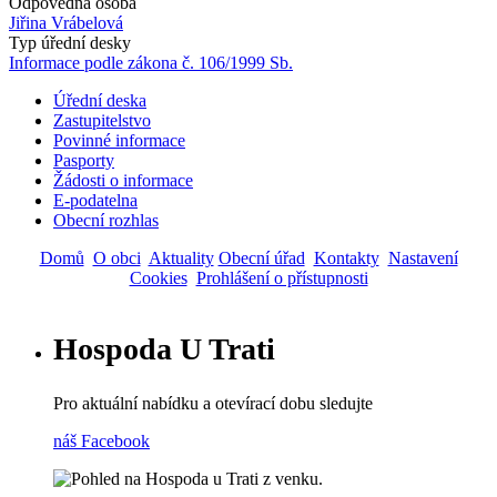
Odpovědná osoba
Jiřina Vrábelová
Typ úřední desky
Informace podle zákona č. 106/1999 Sb.
Úřední deska
Zastupitelstvo
Main
Povinné informace
navigation
Pasporty
Žádosti o informace
E-podatelna
Obecní rozhlas
Domů
O obci
Aktuality
Obecní úřad
Kontakty
Nastavení
Cookies
Prohlášení o přístupnosti
Hospoda U Trati
Pro aktuální nabídku a otevírací dobu sledujte
náš Facebook