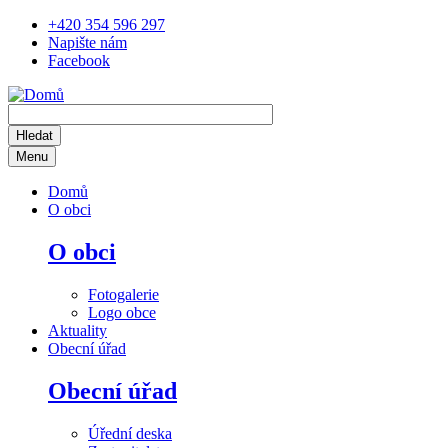
Přejít
+420 354 596 297
k
Napište nám
hlavnímu
Facebook
obsahu
Menu
Main
Domů
navigation
O obci
O obci
Fotogalerie
Logo obce
Aktuality
Obecní úřad
Obecní úřad
Úřední deska