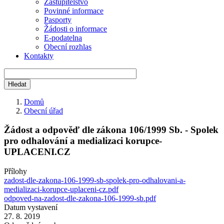
Zastupitelstvo
Povinné informace
Pasporty
Žádosti o informace
E-podatelna
Obecní rozhlas
Kontakty
Domů
Obecní úřad
Drobečková
navigace
Žádost a odpověď dle zákona 106/1999 Sb. - Spolek
pro odhalování a medializaci korupce-
UPLACENI.CZ
Přílohy
zadost-dle-zakona-106-1999-sb-spolek-pro-odhalovani-a-
medializaci-korupce-uplaceni-cz.pdf
odpoved-na-zadost-dle-zakona-106-1999-sb.pdf
Datum vystavení
27. 8. 2019