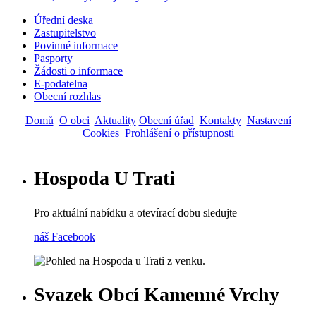
Úřední deska
Zastupitelstvo
Main
Povinné informace
navigation
Pasporty
Žádosti o informace
E-podatelna
Obecní rozhlas
Domů
O obci
Aktuality
Obecní úřad
Kontakty
Nastavení
Cookies
Prohlášení o přístupnosti
Hospoda U Trati
Pro aktuální nabídku a otevírací dobu sledujte
náš Facebook
Svazek Obcí Kamenné Vrchy