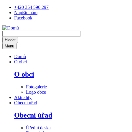
Přejít
+420 354 596 297
k
Napište nám
hlavnímu
Facebook
obsahu
Menu
Main
Domů
navigation
O obci
O obci
Fotogalerie
Logo obce
Aktuality
Obecní úřad
Obecní úřad
Úřední deska