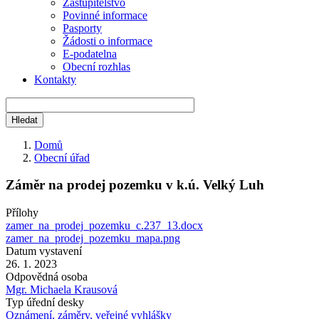
Zastupitelstvo
Povinné informace
Pasporty
Žádosti o informace
E-podatelna
Obecní rozhlas
Kontakty
Domů
Obecní úřad
Drobečková
navigace
Záměr na prodej pozemku v k.ú. Velký Luh
Přílohy
zamer_na_prodej_pozemku_c.237_13.docx
zamer_na_prodej_pozemku_mapa.png
Datum vystavení
26. 1. 2023
Odpovědná osoba
Mgr. Michaela Krausová
Typ úřední desky
Oznámení, záměry, veřejné vyhlášky