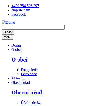
Přejít
+420 354 596 297
k
Napište nám
hlavnímu
Facebook
obsahu
Menu
Main
Domů
navigation
O obci
O obci
Fotogalerie
Logo obce
Aktuality
Obecní úřad
Obecní úřad
Úřední deska