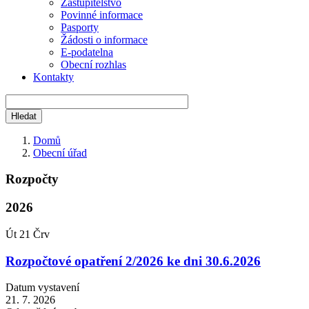
Zastupitelstvo
Povinné informace
Pasporty
Žádosti o informace
E-podatelna
Obecní rozhlas
Kontakty
Domů
Obecní úřad
Drobečková
navigace
Rozpočty
2026
Út
21
Črv
Rozpočtové opatření 2/2026 ke dni 30.6.2026
Datum vystavení
21. 7. 2026