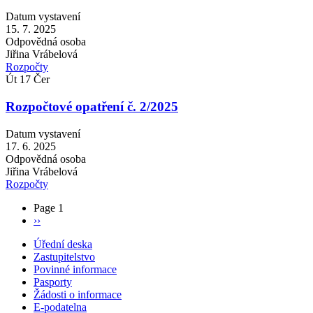
Datum vystavení
15. 7. 2025
Odpovědná osoba
Jiřina Vrábelová
Rozpočty
Út
17
Čer
Rozpočtové opatření č. 2/2025
Datum vystavení
17. 6. 2025
Odpovědná osoba
Jiřina Vrábelová
Rozpočty
Page 1
Následující
››
Pagination
stránka
Úřední deska
Zastupitelstvo
Main
Povinné informace
navigation
Pasporty
Žádosti o informace
E-podatelna